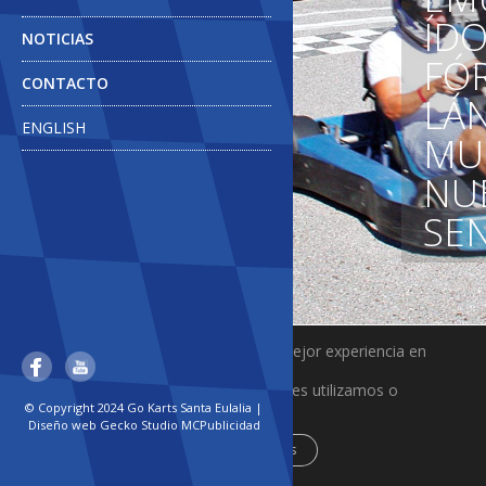
ÍD
NOTICIAS
FÓ
CONTACTO
LÁ
ENGLISH
MU
NU
SE
Utilizamos cookies para ofrecerte la mejor experiencia en
nuestra web.
Puedes aprender más sobre qué cookies utilizamos o
desactivarlas en los
© Copyright 2024 Go Karts Santa Eulalia |
ajustes
.
Diseño web
Gecko Studio
MCPublicidad
Aceptar
Rechazar
Ajustes